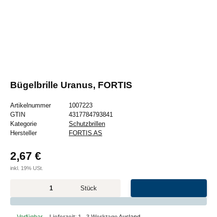
Bügelbrille Uranus, FORTIS
Artikelnummer
1007223
GTIN
4317784793841
Kategorie
Schutzbrillen
Hersteller
FORTIS AS
2,67 €
inkl. 19% USt.
Stück
x