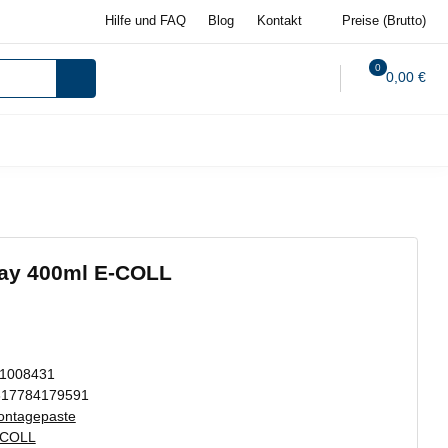
Hilfe und FAQ
Blog
Kontakt
Preise (Brutto)
0
0,00 €
ay 400ml E-COLL
-1008431
317784179591
ntagepaste
-COLL