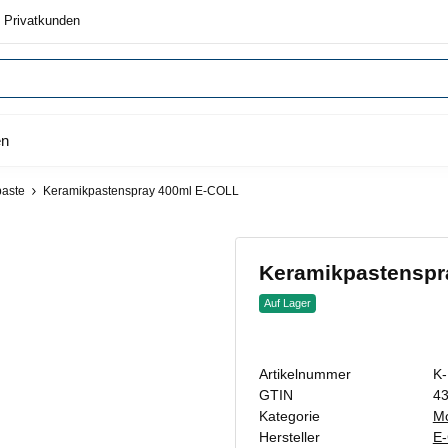
 Privatkunden
en
aste
Keramikpastenspray 400ml E-COLL
Keramikpastenspr
Auf Lager
Artikelnummer
K
GTIN
4
Kategorie
Mo
Hersteller
E