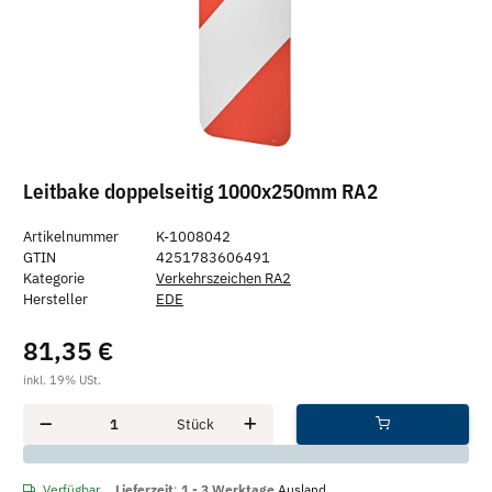
Leitbake doppelseitig 1000x250mm RA2
Artikelnummer
K-1008042
GTIN
4251783606491
Kategorie
Verkehrszeichen RA2
Hersteller
EDE
81,35 €
inkl. 19% USt.
Stück
x
Verfügbar
Lieferzeit
:
1 - 3 Werktage
Ausland