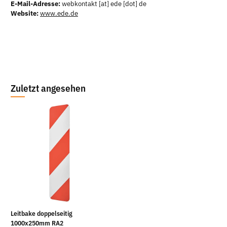
E-Mail-Adresse:
webkontakt [at] ede [dot] de
Website:
www.ede.de
Zuletzt angesehen
Leitbake doppelseitig
1000x250mm RA2