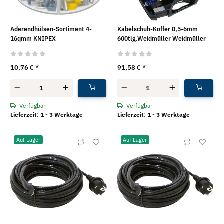
Aderendhülsen-Sortiment 4-
Kabelschuh-Koffer 0,5-6mm
16qmm KNIPEX
600tlg.Weidmüller Weidmüller
10,76 €
*
91,58 €
*
Verfügbar
Verfügbar
Lieferzeit
:
1 - 3 Werktage
Lieferzeit
:
1 - 3 Werktage
Auf Lager
Auf Lager