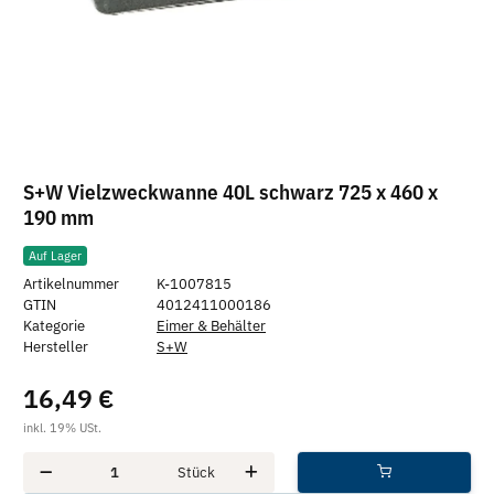
S+W Vielzweckwanne 40L schwarz 725 x 460 x
190 mm
Auf Lager
Artikelnummer
K-1007815
GTIN
4012411000186
Kategorie
Eimer & Behälter
Hersteller
S+W
16,49 €
inkl. 19% USt.
Stück