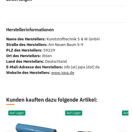
Herstellerinformationen
Name des Herstellers:
Kunststofftechnik S & W GmbH
Straße des Herstellers:
Am Neuen Baum 5-9
PLZ des Herstellers:
59229
Ort des Herstellers:
Ahlen
Land des Herstellers:
Deutschland
E-Mail-Adresse des Herstellers:
info [at] jopa [dot] de
Website des Herstellers:
www.jopa.de
Kunden kauften dazu folgende Artikel:
Auf Lager
Auf Lager
Auf L