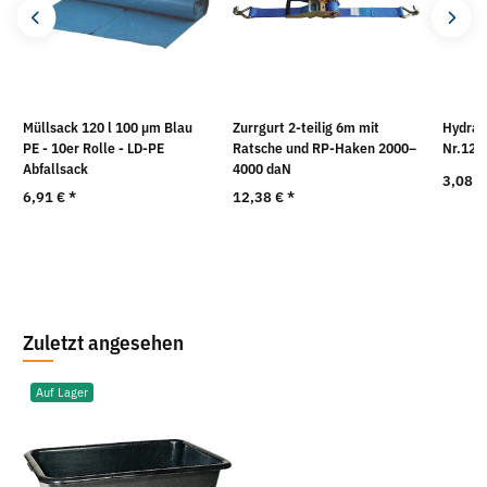
Müllsack 120 l 100 µm Blau
Zurrgurt 2-teilig 6m mit
Hydrau
PE - 10er Rolle - LD-PE
Ratsche und RP-Haken 2000–
Nr.126
Abfallsack
4000 daN
3,08 
6,91 €
*
12,38 €
*
Zuletzt angesehen
Auf Lager