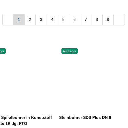
1
2
3
4
5
6
7
8
9
ger
Auf Lager
Spiralbohrer in Kunststoff
Steinbohrer SDS Plus DN 6
te 19-tlg. PTG