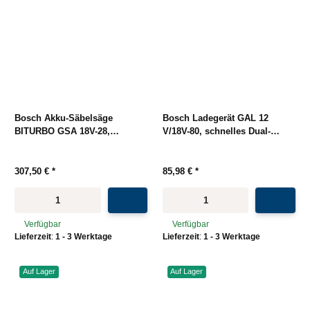
Bosch Akku-Säbelsäge
Bosch Ladegerät GAL 12
BITURBO GSA 18V-28,
V/18V-80, schnelles Dual-
Brushless, SDS-Wechsel, inkl.
Ladegerät, Active Air Cooling,
2 Sägeblätter, 18V System
kompatibel mit AMPShare,
inkl. Wandhalterung
307,50 €
*
85,98 €
*
Verfügbar
Verfügbar
Lieferzeit
:
1 - 3 Werktage
Lieferzeit
:
1 - 3 Werktage
Auf Lager
Auf Lager