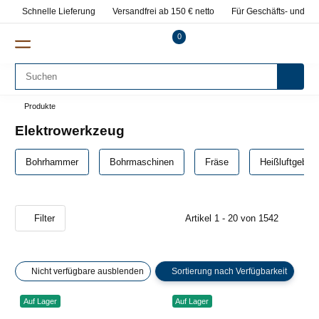
Schnelle Lieferung
Versandfrei ab 150 € netto
Für Geschäfts- und Pr
0
Produkte
Elektrowerkzeug
Bohrhammer
Bohrmaschinen
Fräse
Heißluftgeblä
Filter
Artikel 1 - 20 von 1542
Nicht verfügbare ausblenden
Sortierung nach Verfügbarkeit
Auf Lager
Auf Lager