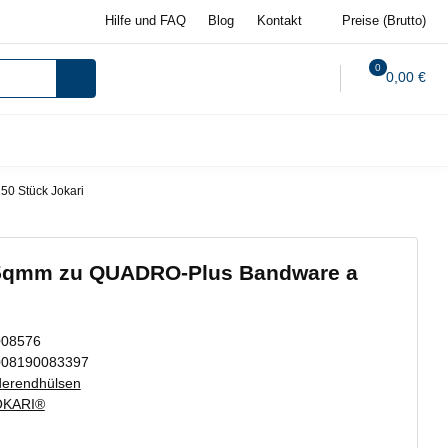
Hilfe und FAQ
Blog
Kontakt
Preise (Brutto)
0
0,00 €
0 Stück Jokari
,5qmm zu QUADRO-Plus Bandware a
008576
008190083397
erendhülsen
OKARI®