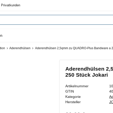
 Privatkunden
en
tion
Aderendhülsen
Aderendhülsen 2,5qmm zu QUADRO-Plus Bandware a 25
Aderendhülsen 2
250 Stück Jokari
Artikelnummer
1
GTIN
4
Kategorie
Ad
Hersteller
J