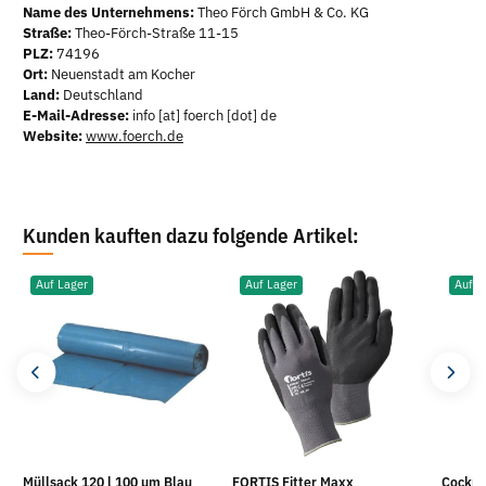
Name des Unternehmens:
Theo Förch GmbH & Co. KG
Straße:
Theo-Förch-Straße 11-15
PLZ:
74196
Ort:
Neuenstadt am Kocher
Land:
Deutschland
E-Mail-Adresse:
info [at] foerch [dot] de
Website:
www.foerch.de
Kunden kauften dazu folgende Artikel:
Auf Lager
Auf Lager
Auf L
Müllsack 120 l 100 µm Blau
FORTIS Fitter Maxx
Cockpi