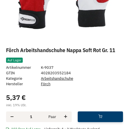
Förch Arbeitshandschuhe Nappa Soft Rot Gr. 11
Auf Lager
Artikelnummer
K-9037
GTIN
4028203552184
Kategorie
Arbeitshandschuhe
Hersteller
Förch
5,37 €
inkl. 19% USt.
Paar
102 Paar Auf Lager
Lieferzeit
:
1 - 3 Werktage
Ausland