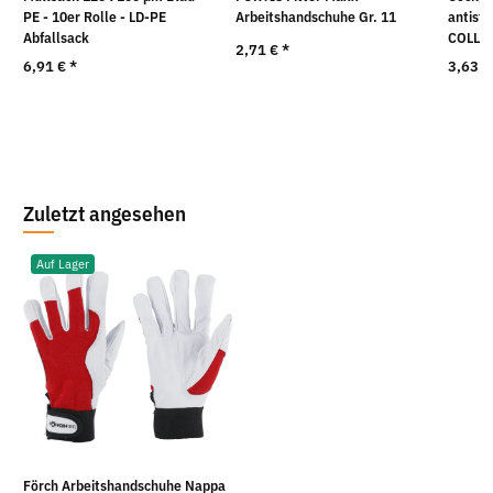
PE - 10er Rolle - LD-PE
Arbeitshandschuhe Gr. 11
antista
Abfallsack
COLL
2,71 €
*
6,91 €
*
3,63 
Zuletzt angesehen
Auf Lager
Förch Arbeitshandschuhe Nappa