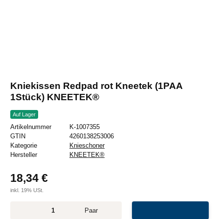
Kniekissen Redpad rot Kneetek (1PAA
1Stück) KNEETEK®
Auf Lager
Artikelnummer
K-1007355
GTIN
4260138253006
Kategorie
Knieschoner
Hersteller
KNEETEK®
18,34 €
inkl. 19% USt.
Paar