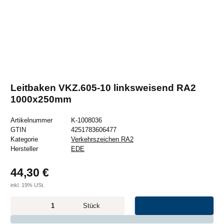
Leitbaken VKZ.605-10 linksweisend RA2
1000x250mm
Artikelnummer
K-1008036
GTIN
4251783606477
Kategorie
Verkehrszeichen RA2
Hersteller
EDE
44,30 €
inkl. 19% USt.
Stück
x