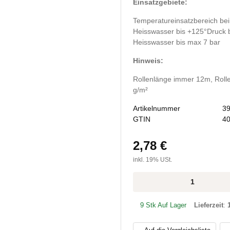
Einsatzgebiete:
Temperatureinsatzbereich bei 
Heisswasser bis +125°Druck be
Heisswasser bis max 7 bar
Hinweis:
Rollenlänge immer 12m, Rolle
g/m²
Artikelnummer
3
GTIN
4
2,78 €
inkl. 19% USt.
9 Stk Auf Lager
Lieferzeit
: