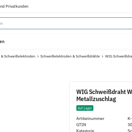
und Privatkunden
gen
 & Schweißelektroden
Schweißelektroden & Schweißdrähte
WIG Schweißdraht
WIG Schweißdraht W-S
Metallzuschlag
Auf Lager
Artikelnummer
K
GTIN
3
Kategorie
Sc