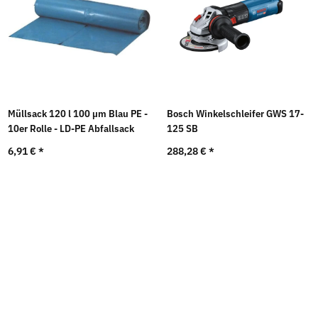
Müllsack 120 l 100 µm Blau PE -
Bosch Winkelschleifer GWS 17-
10er Rolle - LD-PE Abfallsack
125 SB
6,91 €
*
288,28 €
*