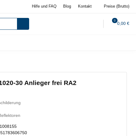
Hilfe und FAQ
Blog
Kontakt
Preise (Brutto)
0
0,00 €
020-30 Anlieger frei RA2
childerung
Reflektoren
-1008155
251783606750